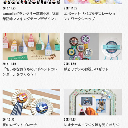
2016.11.25
2017.11.25
canaelleグランツリー武蔵小杉『2周
エポック社『パズルデコレーショ
年記念マスキングテープデザイン』
ン』ワークショップ
2016.11.10
2015.4.30
『ちいさなおうちのアドベントカレ
紙とリボンのお祝いロゼット
ンダー』をつくろう！
2014.7.30
2013.8.25
夏のロゼットブローチ
レオナール・フジタ展を見て オリジ