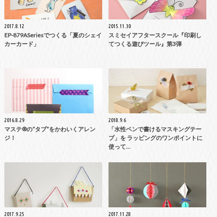
2017.8.12
2015.11.30
EP-879ASeriesでつくる「夏のシェイ
スミセイアフタースクール『印刷し
カーカード」
てつくる遊びツール』第3弾
2016.8.29
2018.9.6
マステ®の“タブ”をかわいくアレン
「水性ペンで書けるマスキングテー
ジ！
プ」を ラッピングのワンポイントに
使って…
2017.9.25
2017.11.28