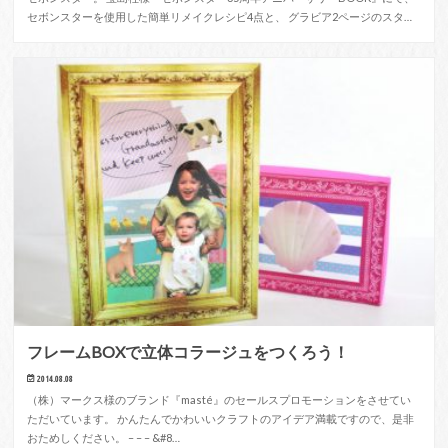
セボンスターを使用した簡単リメイクレシピ4点と、 グラビア2ページのスタ…
フレームBOXで立体コラージュをつくろう！
2014.08.08
（株）マークス様のブランド『masté』のセールスプロモーションをさせてい
ただいています。 かんたんでかわいいクラフトのアイデア満載ですので、是非
おためしください。 – – – &#8…