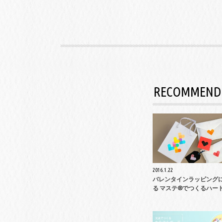
RECOMMEND
2016.1.22
バレンタインラッピング
る マステ®でつくるハー