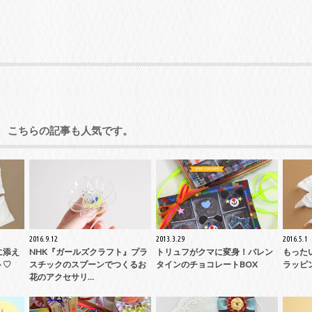
こちらの記事も人気です。
2016.9.12
2013.3.29
2016.5.1
に添え
NHK『ガールズクラフト』プラ
トリュフがクマに変身！バレン
もった
ト♡
スチックのスプーンでつくるお
タインのチョコレートBOX
ラッピ
花のアクセサリ…