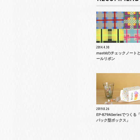
2014.4.30
mastéのチェックノート
ールリボン
2019.8.26
EP-879ASeriesでつく
パック型ボックス」