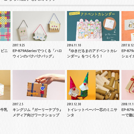
2017.9.25
2016.11.10
2017.8.12
とビニ
EP-879ASeriesでつくる「ハロ
『ゆきだるまのアドベントカレ
EP-87
ウィンのバクバクバッグ」
ンダー』をつくろう！
シェイ
2017.2.5
2013.12.30
2018.11.1
る「牛乳
キングジム『ガーリーテプラ』
トイレットペーパー芯のミニサ
EP-87
メディア向けワークショップ
ンタ
ーで遊