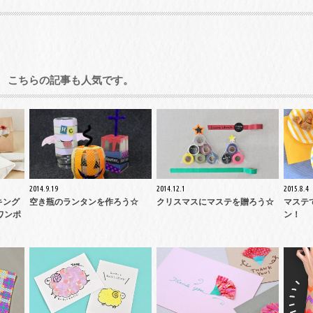
こちらの記事も人気です。
2014.9.19
2014.12.1
2015.8.4
キング
空き瓶のランタンを作ろう☆
クリスマスにマステを贈ろう☆
マステ
ワンポ
ン！