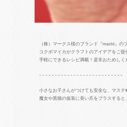
（株）マークス様のブランド『masté』の
コクボマイカがクラフトのアイデアをご提
手軽にできるレシピ満載！是非おためしく
– – – – – – – – – – – – – – – – – – – – – – – – – – –
小さなお子さんがつけても安全な、マステ
魔女や黒猫の仮装に長い爪をプラスすると