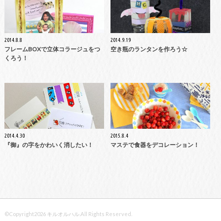
2014.8.8
2014.9.19
フレームBOXで立体コラージュをつ
空き瓶のランタンを作ろう☆
くろう！
2014.4.30
2015.8.4
『御』の字をかわいく消したい！
マステで食器をデコレーション！
©Copyright2026
キルオルハル
.All Rights Reserved.