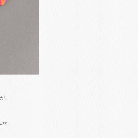
が、
んか。
！