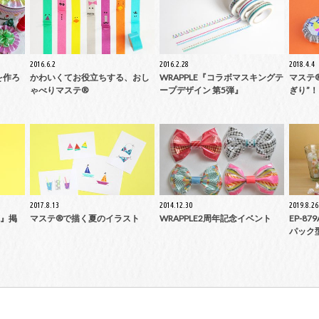
2016.6.2
2016.2.28
2018.4.4
を作ろ
かわいくてお役立ちする、おし
WRAPPLE『コラボマスキングテ
マステ
ゃべりマステ®
ープデザイン 第5弾』
ぎり”！
2017.8.13
2014.12.30
2019.8.26
K』掲
マステ®で描く夏のイラスト
WRAPPLE2周年記念イベント
EP-87
パック