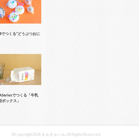
®でつくる“どうぶつおに
9ASeriesでつくる「牛乳
型ボックス」
©Copyright2026
キルオルハル
.All Rights Reserved.