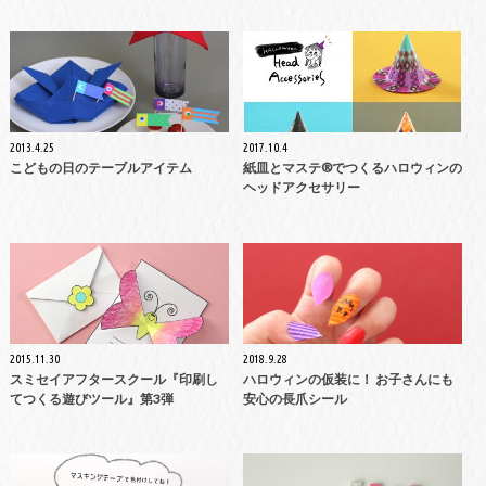
2013.4.25
2017.10.4
こどもの日のテーブルアイテム
紙皿とマステ®でつくるハロウィンの
ヘッドアクセサリー
2015.11.30
2018.9.28
スミセイアフタースクール『印刷し
ハロウィンの仮装に！ お子さんにも
てつくる遊びツール』第3弾
安心の長爪シール