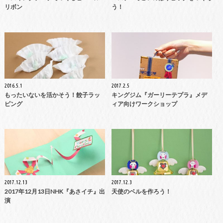
リボン
う！
2016.5.1
2017.2.5
もったいないを活かそう！餃子ラッ
キングジム『ガーリーテプラ』メデ
ピング
ィア向けワークショップ
2017.12.13
2017.12.3
2017年12月13日NHK『あさイチ』出
天使のベルを作ろう！
演