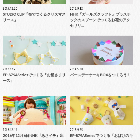
2015.12.20
2016.9.12
STUDIO CLIP『布でつくるクリスマス
NHK『ガールズクラフト』プラスチ
リース』
ックのスプーンでつくるお花のアク
セサリ…
2017.12.2
2014.5.30
EP-879ASeriesでつくる「お星さまリ
バースデーケーキBOXをつくろう！
ース」
2016.12.14
2017.9.25
2016年12月6日NHK『あさイチ』出
EP-879ASeriesでつくる「おばけのキ