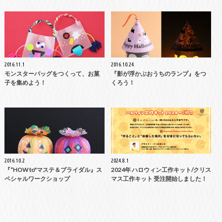
2016.11.1
2016.10.24
モンスターバッグをつくって、お菓
『影が浮かぶおうちのランプ』をつ
子を集めよう！
くろう！
2016.10.2
2024.8.1
『“HOW to"マステ＆ブライダル』ス
2024年 ハロウィン工作キット/クリス
ペシャルワークショップ
マス工作キット 受注開始しました！