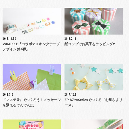
2015.11.30
2013.2.11
WRAPPLE『コラボマスキングテープ
紙コップでお菓子をラッピング♥
デザイン 第4弾』
2018.7.6
2017.12.2
「マステ®」でつくろう！メッセージ
EP-879ASeriesでつくる「お星さまリ
を添えるでんでん虫
ース」